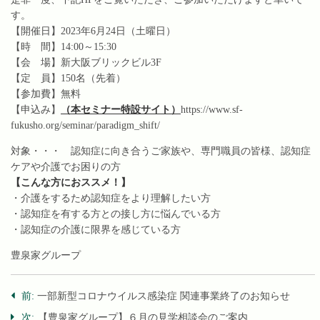
す。
【開催日】2023年6月24日（土曜日）
【時 間】14:00～15:30
【会 場】新大阪ブリックビル3F
【定 員】150名（先着）
【参加費】無料
【申込み】
（本セミナー特設サイト）
https://www.sf-
fukusho.org/seminar/paradigm_shift/
対象・・・ 認知症に向き合うご家族や、専門職員の皆様、認知症
ケアや介護でお困りの方
【こんな方におススメ！】
・介護をするため認知症をより理解したい方
・認知症を有する方との接し方に悩んでいる方
・認知症の介護に限界を感じている方
豊泉家グループ
navigation
前:
一部新型コロナウイルス感染症 関連事業終了のお知らせ
次:
【豊泉家グループ】６月の見学相談会のご案内