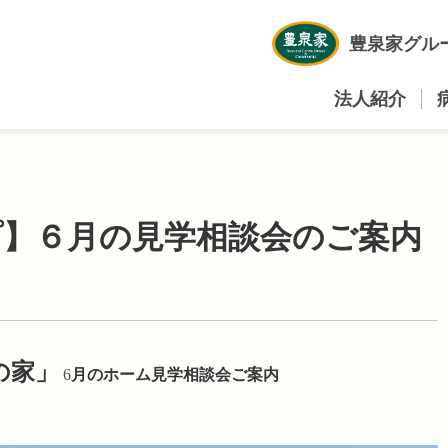
豊泉家グル
法人紹介
プ】６月の見学相談会のご案内
の家」
6
月のホーム見学相談会ご案内