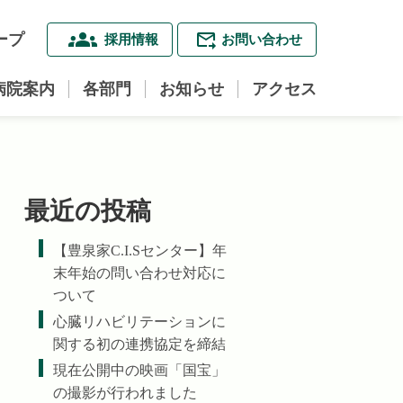
ープ
採用情報
お問い合わせ
病院案内
各部門
お知らせ
アクセス
最近の投稿
【豊泉家C.I.Sセンター】年
末年始の問い合わせ対応に
ついて
心臓リハビリテーションに
関する初の連携協定を締結
現在公開中の映画「国宝」
の撮影が行われました