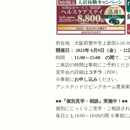
所在地：大阪府豊中市上新田3-10-3
開催日： 2023年 6月9日（金）・2
時間 ：
11:00～15:00 の間
で、ご
ご来訪の時間は事前にご予約くださ
見学会の詳細は
コチラ
（PDF）
※事前に
お申し込み
ください。
アシステッドリビングホーム豊泉家
■■
『個別見学・相談』実施中！
■■
個別にじっくりご見学・ご相談され
各日とも10:00～18:00の間 ※事前に