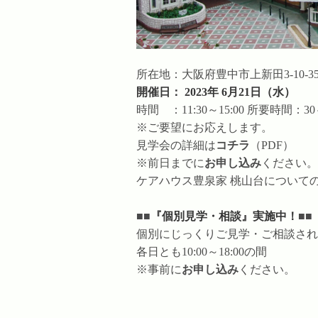
所在地：大阪府豊中市上新田3-10-3
開催日： 2023年 6月21日（水）
時間 ：11:30～15:00 所要時間：
※ご要望にお応えします。
見学会の詳細は
コチラ
（PDF）
※前日までに
お申し込み
ください。
ケアハウス豊泉家 桃山台について
■■
『個別見学・相談』実施中！
■■
個別にじっくりご見学・ご相談され
各日とも10:00～18:00の間
※事前に
お申し込み
ください。