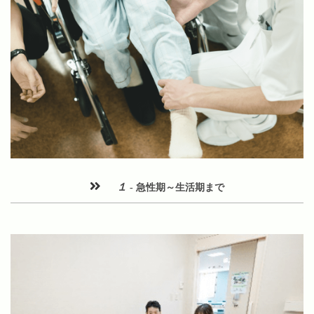
１
- 急性期～生活期まで